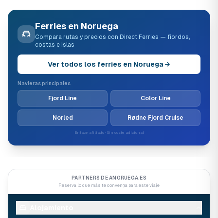
Ferries en Noruega
Compara rutas y precios con Direct Ferries — fiordos,
costas e islas
Ver todos los ferries en Noruega →
Navieras principales
Fjord Line
Color Line
Norled
Rødne Fjord Cruise
Enlace afiliado · Sin coste adicional
PARTNERS DE ANORUEGA.ES
Reserva lo que más te convenga para este viaje
Alojamiento