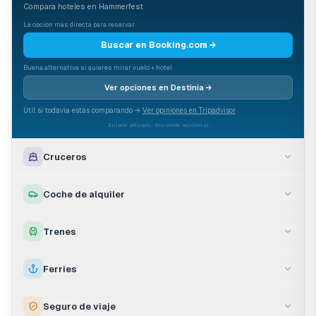
Compara hoteles en
Hammerfest
La opción más directa para reservar
Buscar en Booking.com →
Buena alternativa si quieres mirar vuelo + hotel
Ver opciones en Destinia →
Útil si todavía estás comparando →
Ver opiniones en Tripadvisor
Enlace afiliado · Sin coste adicional
Cruceros
Coche de alquiler
Trenes
Ferries
Seguro de viaje