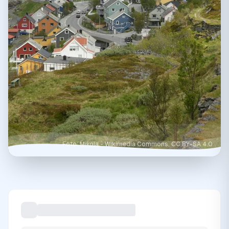
Foto:
Mikola
- Wikimedia Commons, CC BY-SA 4.0
Inicio
/
Destinos
/
Hammerfest
Hammerfest