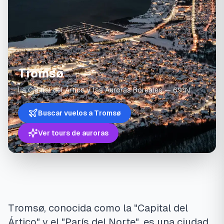
Tromsø
La Capital del Ártico y las Auroras Boreales — 69°N
Buscar vuelos a Tromsø
Ver tours de auroras
Tromsø, conocida como la "Capital del
Ártico" y el "París del Norte", es una ciudad