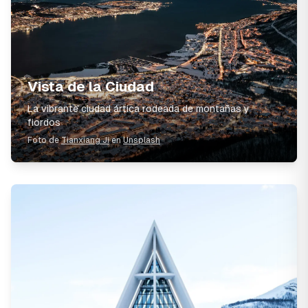
Vista de la Ciudad
La vibrante ciudad ártica rodeada de montañas y
fiordos
Foto de
Tianxiang Ji
en
Unsplash