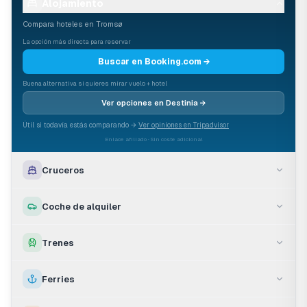
Alojamiento
Compara hoteles en
Tromsø
La opción más directa para reservar
Buscar en Booking.com →
Buena alternativa si quieres mirar vuelo + hotel
Ver opciones en Destinia →
Útil si todavía estás comparando →
Ver opiniones en Tripadvisor
Enlace afiliado · Sin coste adicional
Cruceros
Coche de alquiler
Trenes
Ferries