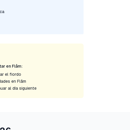
ca
ar en Flåm:
ar el fiordo
idades en Flåm
uar al día siguiente