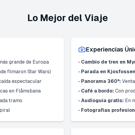
Lo Mejor del Viaje
Experiencias Úni
más grande de Europa
•
Cambio de tren en Myr
nde filmaron Star Wars)
•
Parada en Kjosfossen
aída espectacular
•
Panorama 360°:
Venta
icas en Flåmsbana
•
Café a bordo:
Con prod
ada tramo
•
Audioguía gratis:
En m
piral
•
Fotografías profesion