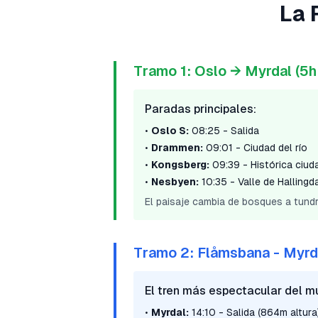
La 
Tramo 1: Oslo → Myrdal (5h
Paradas principales:
•
Oslo S:
08:25 - Salida
•
Drammen:
09:01 - Ciudad del río
•
Kongsberg:
09:39 - Histórica ciud
•
Nesbyen:
10:35 - Valle de Hallingd
El paisaje cambia de bosques a tund
Tramo 2: Flåmsbana - Myrd
El tren más espectacular del m
•
Myrdal:
14:10 - Salida (864m altura