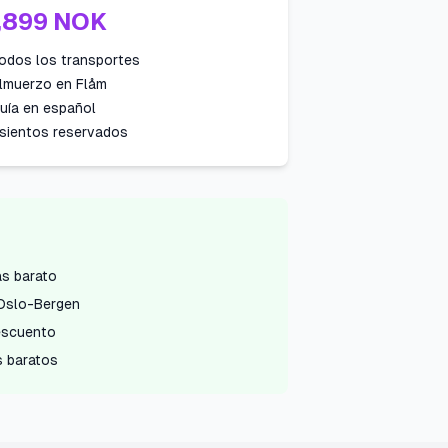
,899 NOK
Todos los transportes
Almuerzo en Flåm
Guía en español
Asientos reservados
ás barato
 Oslo-Bergen
escuento
 baratos