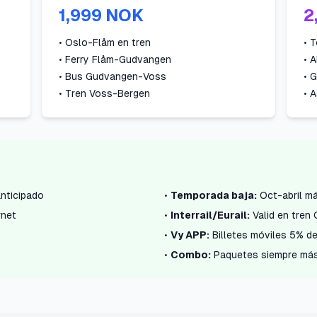
1,999 NOK
2
• Oslo-Flåm en tren
• 
• Ferry Flåm-Gudvangen
• 
• Bus Gudvangen-Voss
• 
• Tren Voss-Bergen
• 
nticipado
•
Temporada baja:
Oct-abril m
net
•
Interrail/Eurail:
Valid en tren
s
•
Vy APP:
Billetes móviles 5% d
•
Combo:
Paquetes siempre más