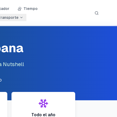
icador
Tiempo
ransporte
Auroras Boreales
bana
Glaciares
a Nutshell
Cultural
o
Vida Salvaje
Fotografía
Todo el año