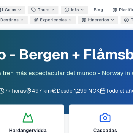
Guías
Tours
Info
Blog
Planif
Destinos
Experiencias
Itinerarios
T
Fiordos
o - Bergen + Flåms
Senderismo
en tren más espectacular del mundo - Norway in 
Aventura
7+ horas
497 km
Desde 1,299 NOK
Todo el añ
Gastronómico
Avistamiento Ballenas
Hardangervidda
Cascadas