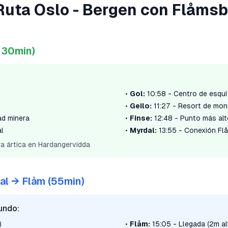
Ruta Oslo - Bergen con Flåms
 30min)
•
Gol:
10:58 - Centro de esquí
•
Geilo:
11:27 - Resort de mo
ad minera
•
Finse:
12:48 - Punto más alt
al
•
Myrdal:
13:55 - Conexión Fl
ra ártica en Hardangervidda
al → Flåm (55min)
undo:
)
•
Flåm:
15:05 - Llegada (2m al