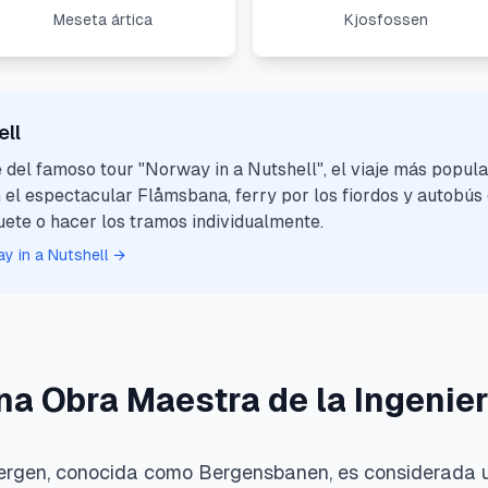
Meseta ártica
Kjosfossen
Trineos de Perros
ell
Ver todos los tours
 del famoso tour "Norway in a Nutshell", el viaje más popul
 el espectacular Flåmsbana, ferry por los fiordos y autobú
te o hacer los tramos individualmente.
y in a Nutshell →
na Obra Maestra de la Ingenier
Bergen, conocida como Bergensbanen, es considerada u