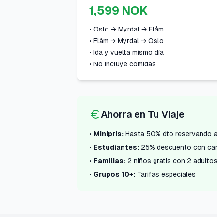
1,599 NOK
• Oslo → Myrdal → Flåm
• Flåm → Myrdal → Oslo
• Ida y vuelta mismo día
• No incluye comidas
Ahorra en Tu Viaje
•
Minipris:
Hasta 50% dto reservando a
•
Estudiantes:
25% descuento con car
•
Familias:
2 niños gratis con 2 adulto
•
Grupos 10+:
Tarifas especiales