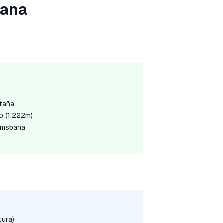
bana
ntaña
o (1,222m)
åmsbana
tura)