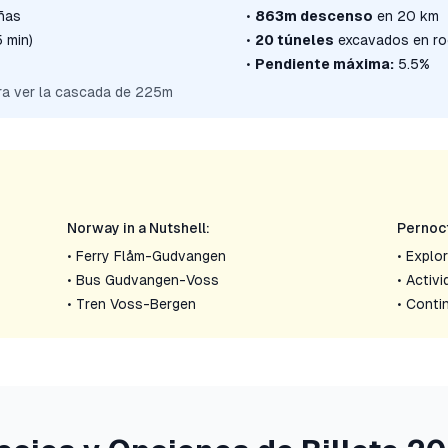
ñas
•
863m descenso
en 20 km
 min)
•
20 túneles
excavados en ro
•
Pendiente máxima:
5.5%
ra ver la cascada de 225m
Norway in a Nutshell:
Pernoct
• Ferry Flåm-Gudvangen
• Explor
• Bus Gudvangen-Voss
• Activ
• Tren Voss-Bergen
• Contin