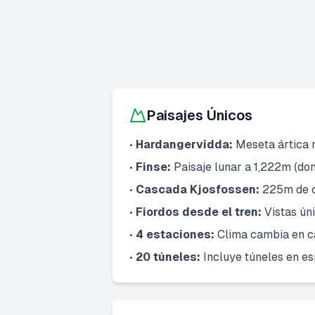
Paisajes Únicos
•
Hardangervidda:
Meseta ártica 
•
Finse:
Paisaje lunar a 1,222m (do
•
Cascada Kjosfossen:
225m de c
•
Fiordos desde el tren:
Vistas ún
•
4 estaciones:
Clima cambia en c
•
20 túneles:
Incluye túneles en es