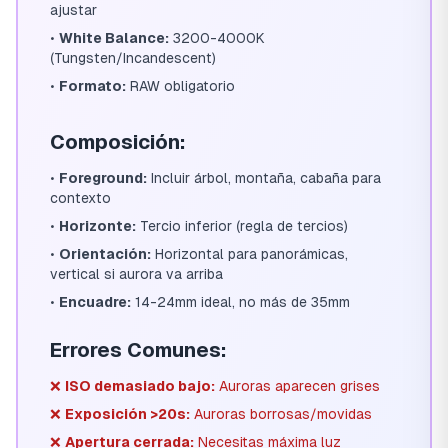
ajustar
•
White Balance:
3200-4000K
(Tungsten/Incandescent)
•
Formato:
RAW obligatorio
Composición:
•
Foreground:
Incluir árbol, montaña, cabaña para
contexto
•
Horizonte:
Tercio inferior (regla de tercios)
•
Orientación:
Horizontal para panorámicas,
vertical si aurora va arriba
•
Encuadre:
14-24mm ideal, no más de 35mm
Errores Comunes:
❌
ISO demasiado bajo:
Auroras aparecen grises
❌
Exposición >20s:
Auroras borrosas/movidas
❌
Apertura cerrada:
Necesitas máxima luz