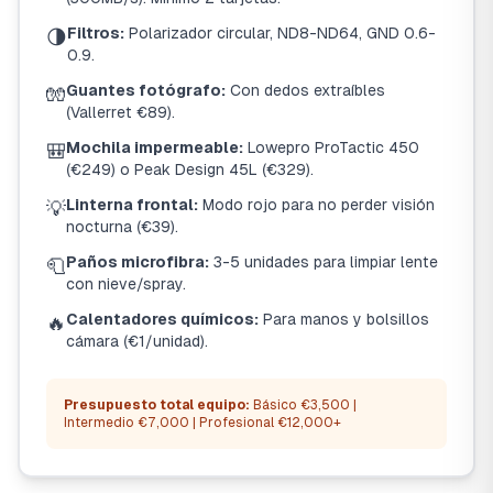
Filtros:
Polarizador circular, ND8-ND64, GND 0.6-
🌗
0.9.
Guantes fotógrafo:
Con dedos extraíbles
🧤
(Vallerret €89).
Mochila impermeable:
Lowepro ProTactic 450
🎒
(€249) o Peak Design 45L (€329).
Linterna frontal:
Modo rojo para no perder visión
💡
nocturna (€39).
Paños microfibra:
3-5 unidades para limpiar lente
🧻
con nieve/spray.
Calentadores químicos:
Para manos y bolsillos
🔥
cámara (€1/unidad).
Presupuesto total equipo:
Básico €3,500 |
Intermedio €7,000 | Profesional €12,000+