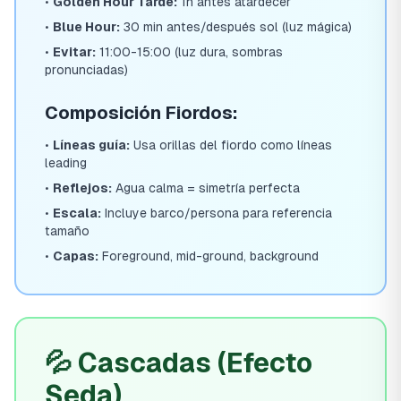
•
Golden Hour Tarde:
1h antes atardecer
•
Blue Hour:
30 min antes/después sol (luz mágica)
•
Evitar:
11:00-15:00 (luz dura, sombras
pronunciadas)
Composición Fiordos:
•
Líneas guía:
Usa orillas del fiordo como líneas
leading
•
Reflejos:
Agua calma = simetría perfecta
•
Escala:
Incluye barco/persona para referencia
tamaño
•
Capas:
Foreground, mid-ground, background
💦 Cascadas (Efecto
Seda)