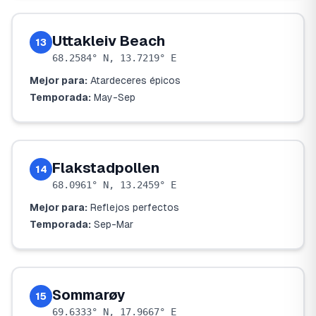
Uttakleiv Beach
13
68.2584° N, 13.7219° E
Mejor para:
Atardeceres épicos
Temporada:
May-Sep
Flakstadpollen
14
68.0961° N, 13.2459° E
Mejor para:
Reflejos perfectos
Temporada:
Sep-Mar
Sommarøy
15
69.6333° N, 17.9667° E