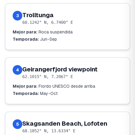
Trolltunga
3
60.1242° N, 6.7400° E
Mejor para:
Roca suspendida
Temporada:
Jun-Sep
Geirangerfjord viewpoint
4
62.1015° N, 7.2067° E
Mejor para:
Fiordo UNESCO desde arriba
Temporada:
May-Oct
Skagsanden Beach, Lofoten
5
68.1852° N, 13.6334° E