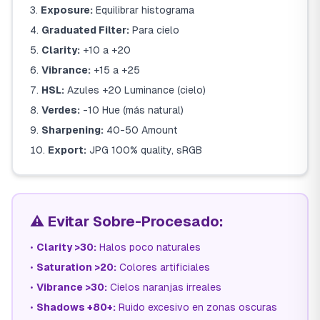
Exposure:
Equilibrar histograma
Graduated Filter:
Para cielo
Clarity:
+10 a +20
Vibrance:
+15 a +25
HSL:
Azules +20 Luminance (cielo)
Verdes:
-10 Hue (más natural)
Sharpening:
40-50 Amount
Export:
JPG 100% quality, sRGB
⚠️ Evitar Sobre-Procesado:
•
Clarity >30:
Halos poco naturales
•
Saturation >20:
Colores artificiales
•
Vibrance >30:
Cielos naranjas irreales
•
Shadows +80+:
Ruido excesivo en zonas oscuras