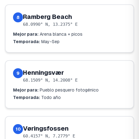
Ramberg Beach
8
68.0990° N, 13.2375° E
Mejor para:
Arena blanca + picos
Temporada:
May-Sep
Henningsvær
9
68.1509° N, 14.2008° E
Mejor para:
Pueblo pesquero fotogénico
Temporada:
Todo año
Vøringsfossen
10
60.4157° N, 7.2779° E