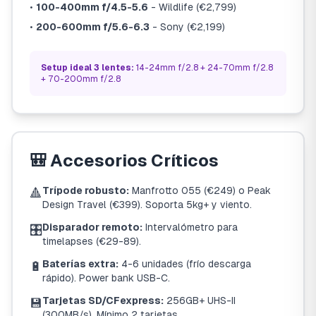
•
100-400mm f/4.5-5.6
- Wildlife (€2,799)
•
200-600mm f/5.6-6.3
- Sony (€2,199)
Setup ideal 3 lentes:
14-24mm f/2.8 + 24-70mm f/2.8
+ 70-200mm f/2.8
🎒 Accesorios Críticos
Trípode robusto:
Manfrotto 055 (€249) o Peak
🔺
Design Travel (€399). Soporta 5kg+ y viento.
Disparador remoto:
Intervalómetro para
🎛️
timelapses (€29-89).
Baterías extra:
4-6 unidades (frío descarga
🔋
rápido). Power bank USB-C.
Tarjetas SD/CFexpress:
256GB+ UHS-II
💾
(300MB/s). Mínimo 2 tarjetas.