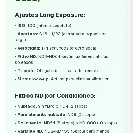
Ajustes Long Exposure:
•
ISO:
100 (mínimo absoluto)
•
Apertura:
f/16 - f/22 (cerrar para exposición
larga)
•
Velocidad:
1-4 segundos (efecto seda)
•
Filtro ND:
ND8-ND64 según luz (esencial días
soleados)
•
Trípode:
Obligatorio + disparador remoto
•
Mirror lock-up:
Activar para eliminar vibración
Filtros ND por Condiciones:
•
Nublado:
Sin filtro o ND4 (2 stops)
•
Parcialmente nublado:
ND8 (3 stops)
•
Sol directo:
ND64 (6 stops) o ND1000 (10 stops)
•
Variable ND:
ND2-ND400 flexible pero menos