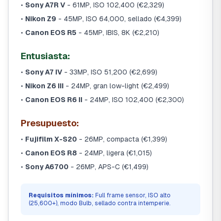
•
Sony A7R V
- 61MP, ISO 102,400 (€2,329)
•
Nikon Z9
- 45MP, ISO 64,000, sellado (€4,399)
•
Canon EOS R5
- 45MP, IBIS, 8K (€2,210)
Entusiasta:
•
Sony A7 IV
- 33MP, ISO 51,200 (€2,699)
•
Nikon Z6 III
- 24MP, gran low-light (€2,499)
•
Canon EOS R6 II
- 24MP, ISO 102,400 (€2,300)
Presupuesto:
•
Fujifilm X-S20
- 26MP, compacta (€1,399)
•
Canon EOS R8
- 24MP, ligera (€1,015)
•
Sony A6700
- 26MP, APS-C (€1,499)
Requisitos mínimos:
Full frame sensor, ISO alto
(25,600+), modo Bulb, sellado contra intemperie.