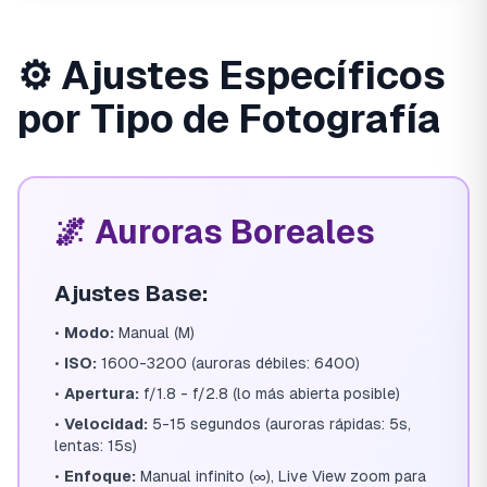
⚙️ Ajustes Específicos
por Tipo de Fotografía
🌌 Auroras Boreales
Ajustes Base:
•
Modo:
Manual (M)
•
ISO:
1600-3200 (auroras débiles: 6400)
•
Apertura:
f/1.8 - f/2.8 (lo más abierta posible)
•
Velocidad:
5-15 segundos (auroras rápidas: 5s,
lentas: 15s)
•
Enfoque:
Manual infinito (∞), Live View zoom para