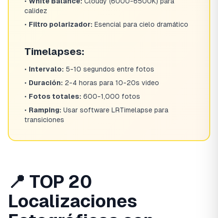
•
White Balance:
Cloudy (6000-6500K) para
calidez
•
Filtro polarizador:
Esencial para cielo dramático
Timelapses:
•
Intervalo:
5-10 segundos entre fotos
•
Duración:
2-4 horas para 10-20s video
•
Fotos totales:
600-1,000 fotos
•
Ramping:
Usar software LRTimelapse para
transiciones
📍 TOP 20
Localizaciones