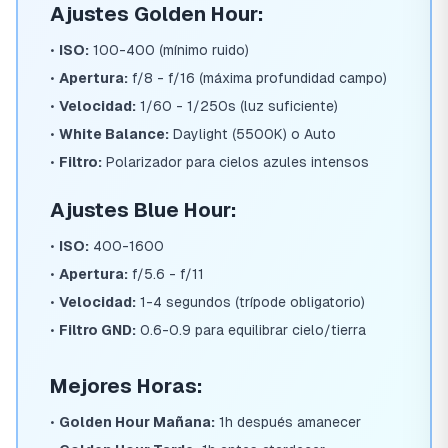
Ajustes Golden Hour:
•
ISO:
100-400 (mínimo ruido)
•
Apertura:
f/8 - f/16 (máxima profundidad campo)
•
Velocidad:
1/60 - 1/250s (luz suficiente)
•
White Balance:
Daylight (5500K) o Auto
•
Filtro:
Polarizador para cielos azules intensos
Ajustes Blue Hour:
•
ISO:
400-1600
•
Apertura:
f/5.6 - f/11
•
Velocidad:
1-4 segundos (trípode obligatorio)
•
Filtro GND:
0.6-0.9 para equilibrar cielo/tierra
Mejores Horas:
•
Golden Hour Mañana:
1h después amanecer