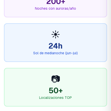
200+
Noches con auroras/año
☀️
24h
Sol de medianoche (jun-jul)
📷
50+
Localizaciones TOP