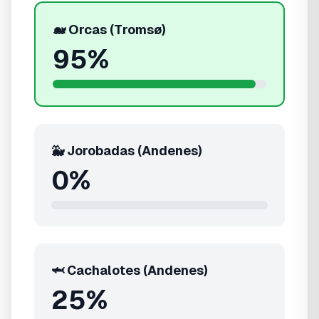
🐋 Orcas (Tromsø)
95
%
🐳 Jorobadas (Andenes)
0
%
🦈 Cachalotes (Andenes)
25
%