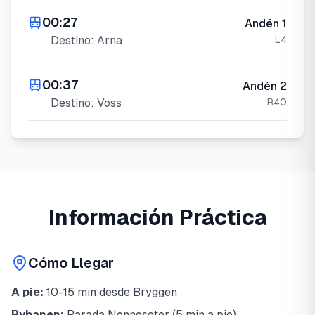
00:27
Andén
1
Destino:
Arna
L4
00:37
Andén
2
Destino:
Voss
R40
Información Práctica
Cómo Llegar
A pie:
10-15 min desde Bryggen
Bybanen:
Parada Nonneseter (5 min a pie)