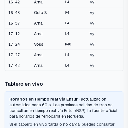
16:42
Arna
Vy
L4
16:48
Oslo S
Vy
F4
16:57
Arna
Vy
L4
17:12
Arna
Vy
L4
17:24
Voss
Vy
R40
17:27
Arna
Vy
L4
17:42
Arna
Vy
L4
Tablero en vivo
Horarios en tiempo real vía Entur
· actualización
automática cada 60 s.
Las próximas salidas de tren se
consultan en tiempo real vía Entur (NSR), la fuente oficial
para horarios de ferrocarril en Noruega.
Si el tablero en vivo tarda o no carga, puedes consultar