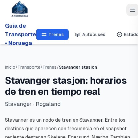
Guía de
Transporte
Trenes
Autobuses
Estad
• Noruega
Inicio
/
Transporte
/
Trenes
/
Stavanger stasjon
Stavanger stasjon: horarios
de tren en tiempo real
Stavanger
· Rogaland
Stavanger es un nodo de tren en Stavanger. Entre los
destinos que aparecen con frecuencia en el snapshot
reciente destacan Skeiane, Egersund, Nærbø. También