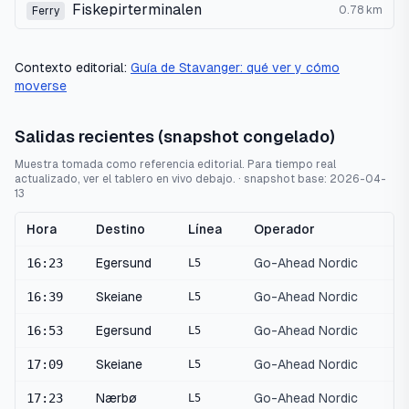
Fiskepirterminalen
0.78
km
Ferry
Contexto editorial:
Guía de Stavanger: qué ver y cómo
moverse
Salidas recientes (snapshot congelado)
Muestra tomada como referencia editorial. Para tiempo real
actualizado, ver el tablero en vivo debajo.
· snapshot base:
2026-04-
13
Hora
Destino
Línea
Operador
16:23
Egersund
Go-Ahead Nordic
L5
16:39
Skeiane
Go-Ahead Nordic
L5
16:53
Egersund
Go-Ahead Nordic
L5
17:09
Skeiane
Go-Ahead Nordic
L5
17:23
Nærbø
Go-Ahead Nordic
L5