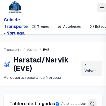
Guía de
Transporte
Trenes
Autobuses
Estad
• Noruega
Transporte
/
Vuelos
/
EVE
Harstad/Narvik
←
(
EVE
)
Volver
Aeropuerto regional de Noruega
Tablero de Llegadas
Auto-actualizar