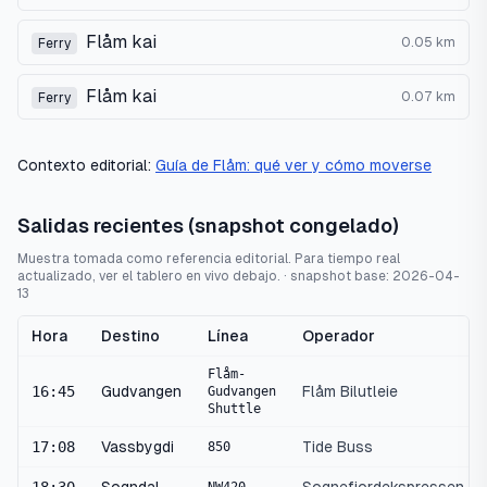
Flåm kai
0.05
km
Ferry
Flåm kai
0.07
km
Ferry
Contexto editorial:
Guía de Flåm: qué ver y cómo moverse
Salidas recientes (snapshot congelado)
Muestra tomada como referencia editorial. Para tiempo real
actualizado, ver el tablero en vivo debajo.
· snapshot base:
2026-04-
13
Hora
Destino
Línea
Operador
Flåm-
16:45
Gudvangen
Flåm Bilutleie
Gudvangen
Shuttle
17:08
Vassbygdi
Tide Buss
850