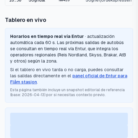
18:30
Sogndal
Sognefjordekspressen
NW420
Tablero en vivo
Horarios en tiempo real vía Entur
· actualización
automática cada 60 s.
Las próximas salidas de autobús
se consultan en tiempo real vía Entur, que integra los
operadores regionales (Reis Nordland, Skyss, Brakar, AtB
y otros) según la zona.
Si el tablero en vivo tarda o no carga, puedes consultar
las salidas directamente en el
panel oficial de Entur para
Flåm stasjon
.
Esta página también incluye un snapshot editorial de referencia
(base:
2026-04-13
) por si necesitas contexto previo.
Cargando próximas salidas…