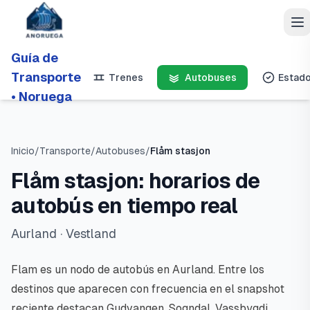
Guía de
Transporte
Trenes
Autobuses
Estad
• Noruega
Inicio
/
Transporte
/
Autobuses
/
Flåm stasjon
Flåm stasjon: horarios de
autobús en tiempo real
Aurland
· Vestland
Flam es un nodo de autobús en Aurland. Entre los
destinos que aparecen con frecuencia en el snapshot
reciente destacan Gudvangen, Sogndal, Vassbygdi.