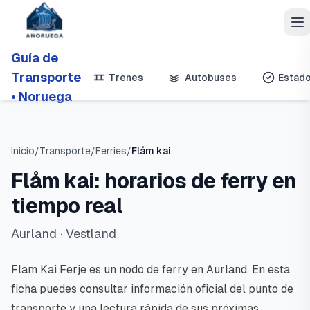
Guía de
Transporte
Trenes
Autobuses
Estad
• Noruega
Inicio
/
Transporte
/
Ferries
/
Flåm kai
Flåm kai: horarios de ferry en
tiempo real
Aurland
· Vestland
Flam Kai Ferje es un nodo de ferry en Aurland. En esta
ficha puedes consultar información oficial del punto de
transporte y una lectura rápida de sus próximas